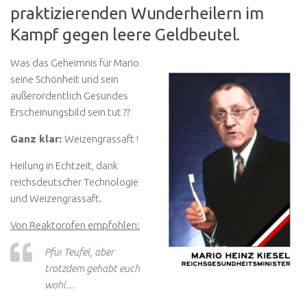
praktizierenden Wunderheilern im
Kampf gegen leere Geldbeutel.
Was das Geheimnis für Mario
seine Schönheit und sein
außerordentlich Gesundes
Erscheinungsbild sein tut ??
Ganz klar:
Weizengrassaft !
Heilung in Echtzeit, dank
reichsdeutscher Technologie
und Weizengrassaft.
Von Reaktorofen empfohlen:
Pfui Teufel, aber
trotzdem gehabt euch
wohl…