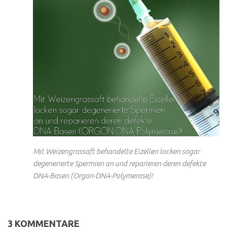
Mit Weizengrassaft behandelte Eizellen locken sogar
degenerierte Spermien an und reparieren deren defekte
DNA-Basen (Orgon-DNA-Polymerase)!
3 KOMMENTARE