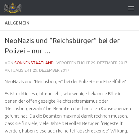
Zum Inhalt springen
ALLGEMEIN
NeoNazis und “Reichsbürger” bei der
Polizei – nur …
VON
SONNENSTAATLAND
· VERÖFFENTLICHT
29. DEZEMBER 2017
·
AKTUALISIERT
29. DEZEMBER 2017
NeoNazis und “Reichsbürger” bei der Polizei – nur Einzelfälle?
Es ist richtig, es gibt nur sehr, sehr wenige bekannte Fälle in
denen der offen gezeigte Reichtsextremismus oder
“Reichsbürgerwahn” bei Beamten überhaupt zu Konsequenzen
geführt hat. Da die Beamten maximal damit rechnen müssen,
dass sie für viele, viele Jahre bei vollen Bezügen freigestellt
werden, haben diese auch keinerlei “abschreckende” Wirkung.