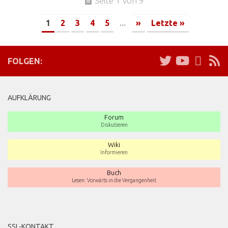
Seite 1 von 9
1
2
3
4
5
...
»
Letzte »
FOLGEN:
AUFKLÄRUNG
Forum
Diskutieren
Wiki
Informieren
Buch
Lesen: Vorwärts in die Vergangenheit
SSL-KONTAKT