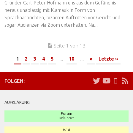
Gründer Carl-Peter Hofmann uns aus dem Gefängnis
heraus unablässig mit Klamauk in Form von
Sprachnachrichten, bizarren Auftritten vor Gericht und
sogar Audienzen via Zoom unterhalten. Na...
Seite 1 von 13
1
2
3
4
5
...
10
...
»
Letzte »
FOLGEN:
AUFKLÄRUNG
Forum
Diskutieren
Wiki