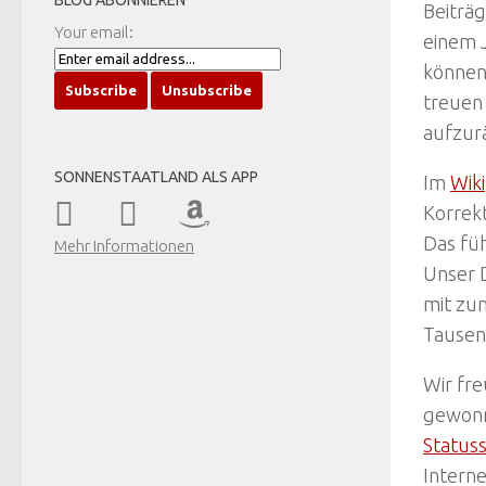
BLOG ABONNIEREN
Beiträg
Your email:
einem J
können
treuen
aufzur
SONNENSTAATLAND ALS APP
Im
Wiki
Korrekt
Das fü
Mehr Informationen
Unser D
mit zum
Tausen
Wir fr
gewonn
Statuss
Interne