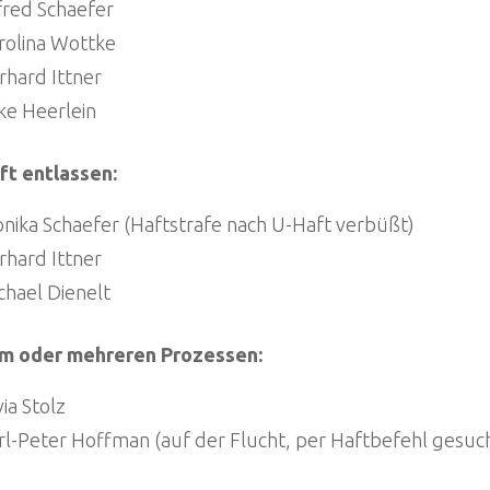
fred Schaefer
rolina Wottke
rhard Ittner
ke Heerlein
ft entlassen:
nika Schaefer (Haftstrafe nach U-Haft verbüßt)
rhard Ittner
chael Dienelt
em oder mehreren Prozessen:
via Stolz
rl-Peter Hoffman (auf der Flucht, per Haftbefehl gesuc