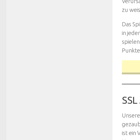
Verursa
zu weis
Das Spi
in jed
spielen
Punkte 
SSL
Unsere
gezaub
ist ein