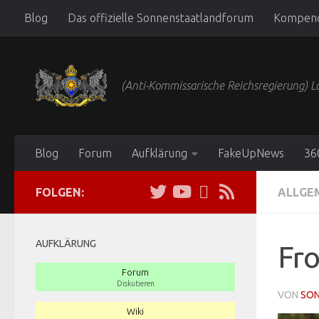
Blog
Das offizielle Sonnenstaatlandforum
Kompen
Zum Inhalt springen
(Anti-Kommissarische Reichsregierung)
Blog
Forum
Aufklärung
FakeUpNews
36
FOLGEN:
ALLGE
AUFKLÄRUNG
Fr
Forum
Diskutieren
VON
SO
Wiki