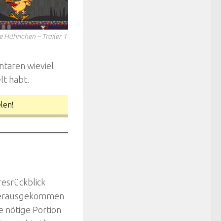
 Hühnchen – Trailer 1
ntaren wieviel
lt habt.
len!
esrückblick
. Herausgekommen
ie nötige Portion