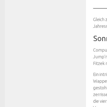
Gleich 
Jahresr
Son
Comput
Jump’n
Fitzek 
Ein int
Wappen
gestohl
zerris
die vie