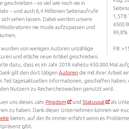
e geschrieben – so viel wie noch nie in
Seiten
ahr – und auch 8,4 Millionen Seitenaufrufe
1,5TB 
 sich sehen lassen. Dabei werden unsere
6500 B
 Moderatoren nie müde aufzupassen und
99,8%
äumen.
wurden von wenigen Autoren unzählige
FB: >1
uren und etliche neue Artikel geschrieben.
hrte dazu, dass es im Jahr 2018 nahezu 650.000 Mal au
ank gilt den dort tätigen
Autoren
die mit ihrer Arbeit ei
 Teil tagesaktuellen Informationen, geschaffen haben, 
den Nutzern zu Recherchezwecken genutzt wird.
euen uns dieses Jahr
Pingdom
und
Statuspal
als Unte
en zu haben. Dank dieser Unternehmen können wir euc
eite
bieten, auf der ihr immer erfahrt wenn es Probleme
tpräsenz gibt.