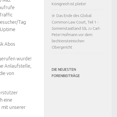
Königreich ist pleite!
aufrufe
Traffic
Das Ende des Global
esucher/Tag
Common Law Court, Teil 1 -
Sonnenstaatland SSL
zu
Carl-
 Uptime
Peter Hofmann vor dem
liechtensteinischen
5k Abos
Obergericht
fgerufen wurde!
ne Anlaufstelle,
DIE NEUESTEN
die von
FORENBEITRÄGE
rstützer
h eine
 mit unserer