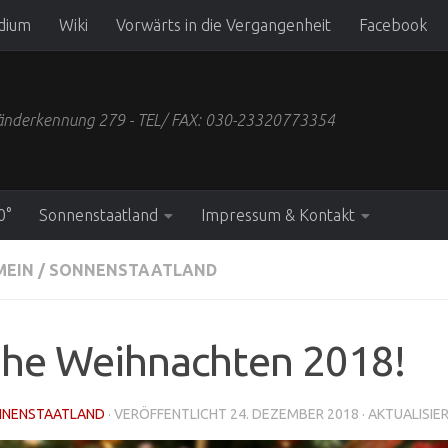
dium
Wiki
Vorwärts in die Vergangenheit
Facebook
 Länderkennung 279 - TEL/ FAX: 030-23320773354
0°
Sonnenstaatland
Impressum & Kontakt
MEIN
/
SONNENSTAATLAND
ohe Weihnachten 2018!
NNENSTAATLAND
· VERÖFFENTLICHT
24. DEZEMBER 2018
· AKTUALISIE