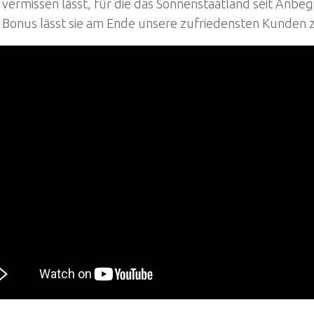
ermissen lässt, für die das Sonnenstaatland seit Anbegi
n Bonus lässt sie am Ende unsere zufriedensten Kunde