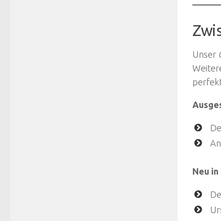
Zwi
Unser
Weiter
perfek
Ausges
De
An
Neu in 
De
Ur