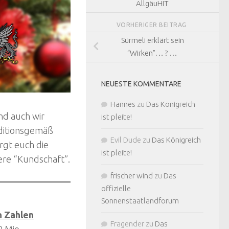
AllgäuHIT
VORHERIGER BEITRAG
Sürmeli erklärt sein
“Wirken”… ? …
NEUESTE KOMMENTARE
Hannes
zu
Das Königreich
nd auch wir
ist pleite!
aditionsgemäß
Evil Dude
zu
Das Königreich
orgt euch die
ist pleite!
re “Kundschaft”.
frischer wind
zu
Das
offizielle
Sonnenstaatlandforum
n Zahlen
Fragender
zu
Das
0 Mio.