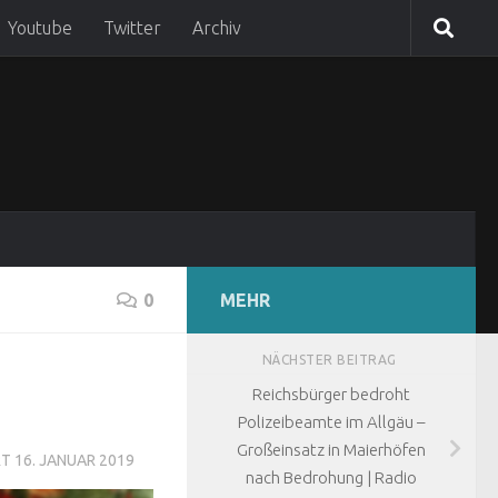
Youtube
Twitter
Archiv
0
MEHR
NÄCHSTER BEITRAG
Reichsbürger bedroht
Polizeibeamte im Allgäu –
Großeinsatz in Maierhöfen
RT
16. JANUAR 2019
nach Bedrohung | Radio