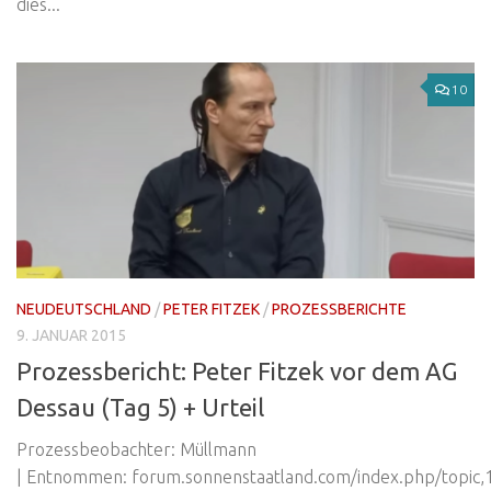
dies...
10
NEUDEUTSCHLAND
/
PETER FITZEK
/
PROZESSBERICHTE
9. JANUAR 2015
Prozessbericht: Peter Fitzek vor dem AG
Dessau (Tag 5) + Urteil
Prozessbeobachter: Müllmann
| Entnommen: forum.sonnenstaatland.com/index.php/topic,