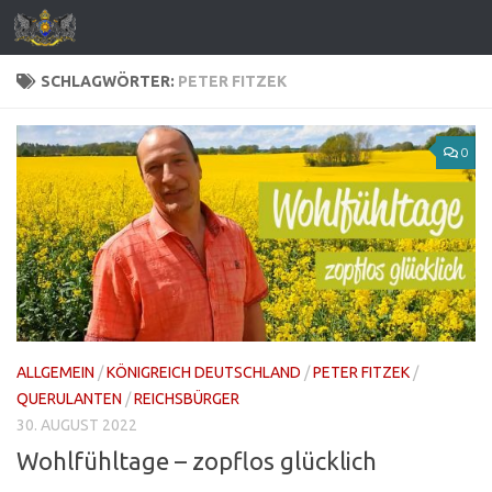
Zum Inhalt springen
SCHLAGWÖRTER:
PETER FITZEK
0
ALLGEMEIN
/
KÖNIGREICH DEUTSCHLAND
/
PETER FITZEK
/
QUERULANTEN
/
REICHSBÜRGER
30. AUGUST 2022
Wohlfühltage – zopflos glücklich