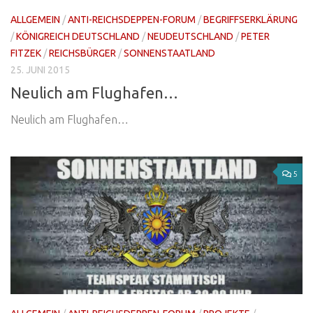
ALLGEMEIN
/
ANTI-REICHSDEPPEN-FORUM
/
BEGRIFFSERKLÄRUNG
/
KÖNIGREICH DEUTSCHLAND
/
NEUDEUTSCHLAND
/
PETER
FITZEK
/
REICHSBÜRGER
/
SONNENSTAATLAND
25. JUNI 2015
Neulich am Flughafen…
Neulich am Flughafen…
5