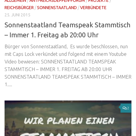
ALLGEMEIN
/
ANTI-REICHSDEPPEN-FORUM
/
PROJEKTE
/
REICHSBÜRGER
/
SONNENSTAATLAND
/
VERBÜNDETE
25. JUNI 2015
Sonnenstaatland Teamspeak Stammtisch
– Immer 1. Freitag ab 20:00 Uhr
Bürger von Sonnenstaatland, Es wurde beschlossen, nun
mit Caps Lock verkündet und folgend mit einem Youtube
Video bewiesen: SONNENSTAATLAND TEAMSPEAK
STAMMTISCH – IMMER 1. FREITAG AB 20:00 UHR
SONNENSTAATLAND TEAMSPEAK STAMMTISCH – IMMER
1....
2