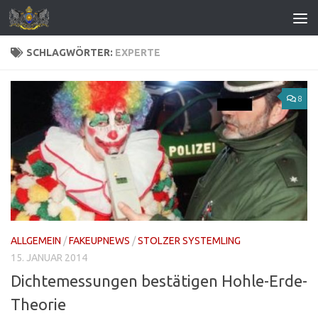
Zum Inhalt springen
SCHLAGWÖRTER:
EXPERTE
8
ALLGEMEIN
/
FAKEUPNEWS
/
STOLZER SYSTEMLING
15. JANUAR 2014
Dichtemessungen bestätigen Hohle-Erde-
Theorie