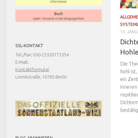
Informieren
Buch
ALLGEME
Lesen: Vorwärts in die Vergangenheit
SYSTEML
15. JANU
Dicht
SSL-KONTAKT
Hohle
Tel./Fax: 030-23320773354
E-Mail:
Die The
Kontaktformular
hohl is
Lennéstraße, 10785 Berlin
ein Zent
inneren
repitili
Dichtem
bestätig