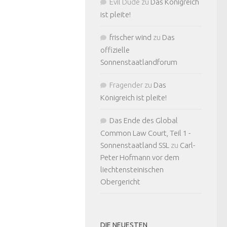
Evil Dude
zu
Das Königreich
ist pleite!
frischer wind
zu
Das
offizielle
Sonnenstaatlandforum
Fragender
zu
Das
Königreich ist pleite!
Das Ende des Global
Common Law Court, Teil 1 -
Sonnenstaatland SSL
zu
Carl-
Peter Hofmann vor dem
liechtensteinischen
Obergericht
DIE NEUESTEN