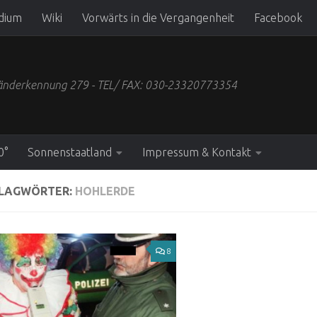
dium
Wiki
Vorwärts in die Vergangenheit
Facebook
 Länderkennung 279 - TEL/ FAX: 030-23320773354
0°
Sonnenstaatland
Impressum & Kontakt
LAGWÖRTER:
HOHLERDE
8