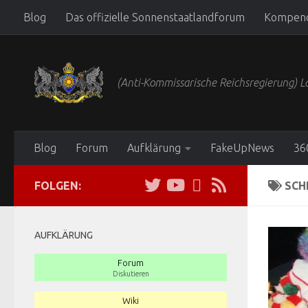
Blog
Das offizielle Sonnenstaatlandforum
Kompen
Zum Inhalt springen
(Anti-Kommissarische Reichsregierung)
Blog
Forum
Aufklärung
FakeUpNews
36
FOLGEN:
SCH
AUFKLÄRUNG
Forum
Diskutieren
Wiki