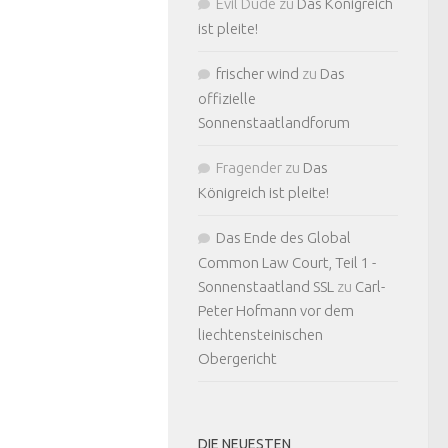
Evil Dude
zu
Das Königreich
ist pleite!
frischer wind
zu
Das
offizielle
Sonnenstaatlandforum
Fragender
zu
Das
Königreich ist pleite!
Das Ende des Global
Common Law Court, Teil 1 -
Sonnenstaatland SSL
zu
Carl-
Peter Hofmann vor dem
liechtensteinischen
Obergericht
DIE NEUESTEN