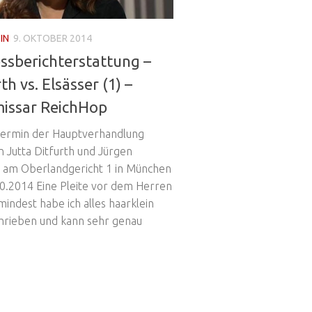
IN
9. OKTOBER 2014
ssberichterstattung –
th vs. Elsässer (1) –
issar ReichHop
Termin der Hauptverhandlung
n Jutta Ditfurth und Jürgen
r am Oberlandgericht 1 in München
0.2014 Eine Pleite vor dem Herren
indest habe ich alles haarklein
hrieben und kann sehr genau