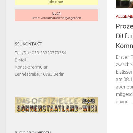
Informieren
Buch
ALLGEME
Lesen: Vorwärts in die Vergangenheit
Proze
Ditfur
SSL-KONTAKT
Komm
Tel./Fax: 030-23320773354
Erster 
E-Mail:
zwische
Kontaktformular
Elsässe
Lennéstraße, 10785 Berlin
am 08.1
aber zum
mitgesc
davon...