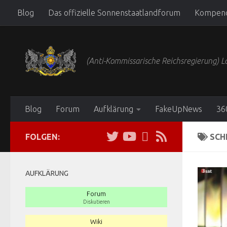
Blog
Das offizielle Sonnenstaatlandforum
Kompen
Zum Inhalt springen
(Anti-Kommissarische Reichsregierung)
Blog
Forum
Aufklärung
FakeUpNews
36
FOLGEN:
SCH
AUFKLÄRUNG
Forum
Diskutieren
Wiki