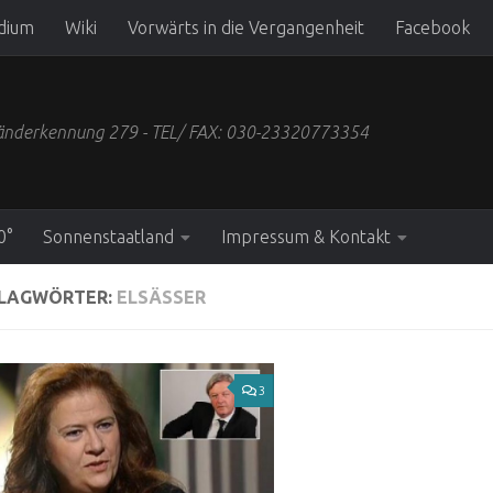
dium
Wiki
Vorwärts in die Vergangenheit
Facebook
 Länderkennung 279 - TEL/ FAX: 030-23320773354
0°
Sonnenstaatland
Impressum & Kontakt
LAGWÖRTER:
ELSÄSSER
3