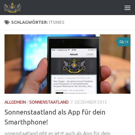
Zum Inhalt springen
SCHLAGWÖRTER:
ITUNES
19
ALLGEMEIN
/
SONNENSTAATLAND
7. DEZEMBER 2013
Sonnenstaatland als App für dein
Smarthphone!
onnenstaatland gibt es jetzt auch als App für dein