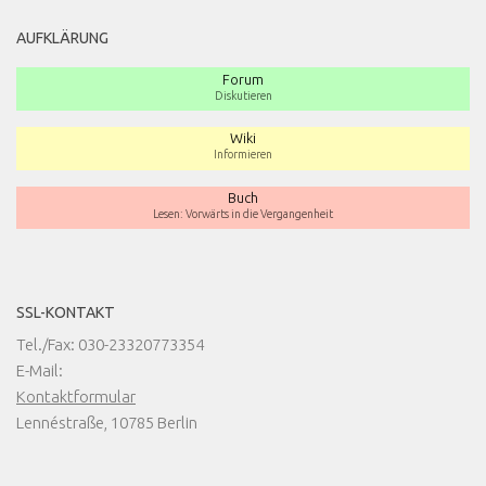
AUFKLÄRUNG
Forum
Diskutieren
Wiki
Informieren
Buch
Lesen: Vorwärts in die Vergangenheit
SSL-KONTAKT
Tel./Fax: 030-23320773354
E-Mail:
Kontaktformular
Lennéstraße, 10785 Berlin