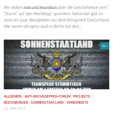
Wir wollen ̶n̶̶e̶̶t̶̶t̶̶ ̶̶u̶̶n̶̶d̶̶ ̶̶f̶̶r̶̶e̶̶u̶̶n̶̶d̶̶l̶̶i̶̶c̶̶h̶ über die Geschehnisse vom ”
“Sturm” auf den Reichstag” sprechen. Nebenbei gibt es
noch ein paar Neuigkeiten aus dem Königreich Deutschland
(die waren übrigens auch in Berlin bei den...
5
ALLGEMEIN
/
ANTI-REICHSDEPPEN-FORUM
/
PROJEKTE
/
REICHSBÜRGER
/
SONNENSTAATLAND
/
VERBÜNDETE
25. JUNI 2015