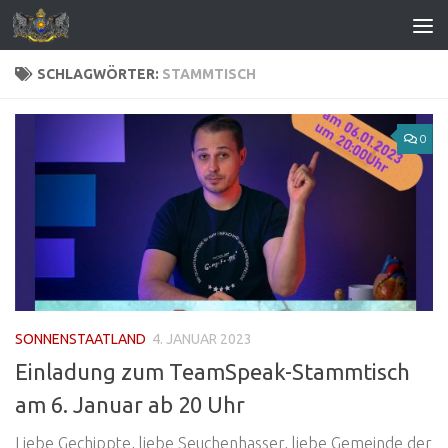
Zum Inhalt springen
SCHLAGWÖRTER:
STAMMTISCH
0
SONNENSTAATLAND
4. JANUAR 2023
Einladung zum TeamSpeak-Stammtisch
am 6. Januar ab 20 Uhr
Liebe Gechippte, liebe Seuchenhasser, liebe Gemeinde der