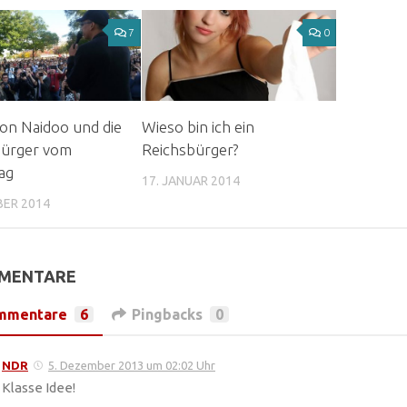
7
0
von Naidoo und die
Wieso bin ich ein
bürger vom
Reichsbürger?
ag
17. JANUAR 2014
BER 2014
MMENTARE
mmentare
6
Pingbacks
0
NDR
5. Dezember 2013 um 02:02 Uhr
Klasse Idee!