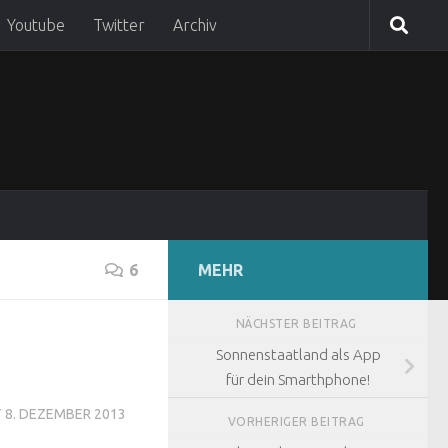
Youtube
Twitter
Archiv
6
MEHR
NÄCHSTER BEITRAG
Sonnenstaatland als App
für dein Smarthphone!
T
8. DEZEMBER 2013
VORHERIGER BEITRAG