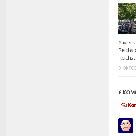
Xavier 
Reichs
Reichst
9. OKTO
6 KO
Ko