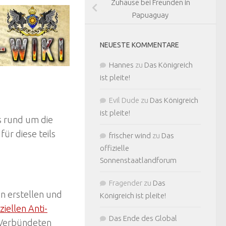
Zuhause bei Freunden in
Papuaguay
NEUESTE KOMMENTARE
Hannes
zu
Das Königreich
ist pleite!
Evil Dude
zu
Das Königreich
ist pleite!
os rund um die
ür diese teils
frischer wind
zu
Das
offizielle
Sonnenstaatlandforum
Fragender
zu
Das
en erstellen und
Königreich ist pleite!
iziellen Anti-
Das Ende des Global
 Verbündeten