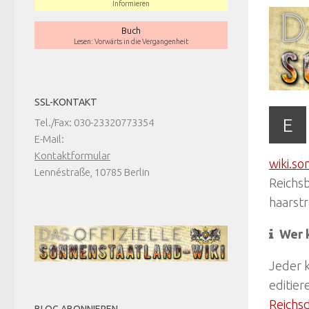
Informieren
Buch
Lesen: Vorwärts in die Vergangenheit
SSL-KONTAKT
E
Tel./Fax: 030-23320773354
E-Mail:
Kontaktformular
wiki.s
Lennéstraße, 10785 Berlin
Reichsb
haarst
Wer 
Jeder k
editier
Reichs