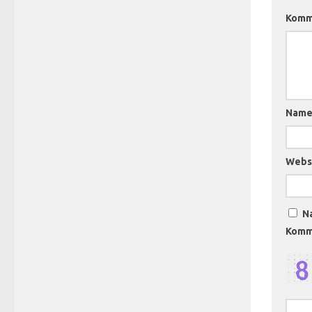
Komm
Nam
Webs
N
Komme