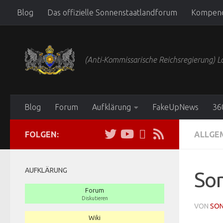
Blog
Das offizielle Sonnenstaatlandforum
Kompen
Zum Inhalt springen
(Anti-Kommissarische Reichsregierung)
Blog
Forum
Aufklärung
FakeUpNews
36
FOLGEN:
ALLGE
AUFKLÄRUNG
So
Forum
Diskutieren
VON
SO
Wiki