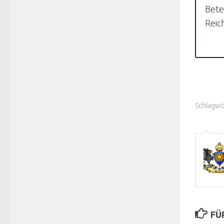
Bete
Reic
Schlagwö
FÜ