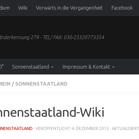
dium
Wiki
Vorwärts in die Vergangenheit
Facebook
 Länderkennung 279 - TEL/ FAX: 030-23320773354
0°
Sonnenstaatland
Impressum & Kontakt
MEIN
/
SONNENSTAATLAND
nnenstaatland-Wiki
NNENSTAATLAND
· VERÖFFENTLICHT
4. DEZEMBER 2013
· AKTUALISIER