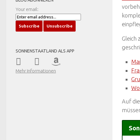
BLOG ABONNIEREN
vorbeha
Your email:
komple
einpfl
Gleich 
geschri
SONNENSTAATLAND ALS APP
Mar
Fra
Mehr Informationen
Gr
Wol
Auf di
müssen
Son