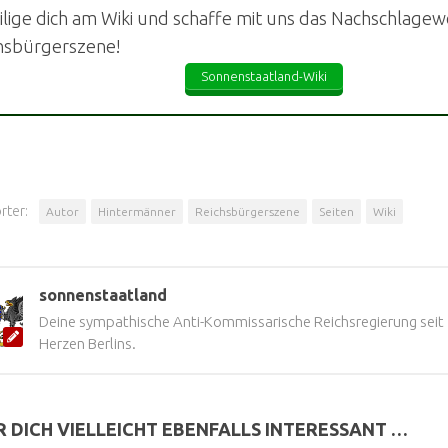
ilige dich am Wiki und schaffe mit uns das Nachschlagewe
hsbürgerszene!
Sonnenstaatland-Wiki
rter:
Autor
Hintermänner
Reichsbürgerszene
Seiten
Wiki
sonnenstaatland
Deine sympathische Anti-Kommissarische Reichsregierung seit
Herzen Berlins.
R DICH VIELLEICHT EBENFALLS INTERESSANT …