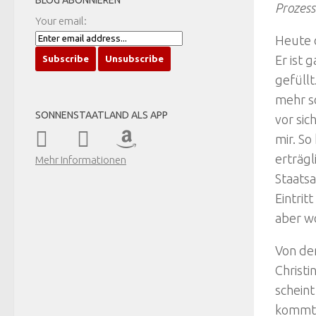
BLOG ABONNIEREN
Prozes
Your email:
Heute 
Er ist 
gefüllt
mehr so
SONNENSTAATLAND ALS APP
vor sic
mir. So
erträgl
Mehr Informationen
Staatsa
Eintrit
aber wo
Von de
Christi
scheint
kommt i