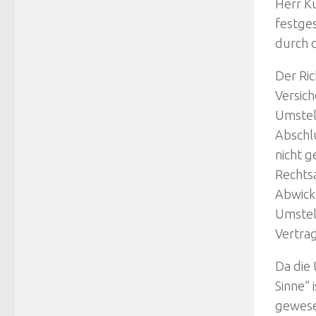
Herr K
festge
durch 
Der Ri
Versic
Umstel
Abschl
nicht g
Rechts
Abwickl
Umstel
Vertra
Da die
Sinne” 
gewesen