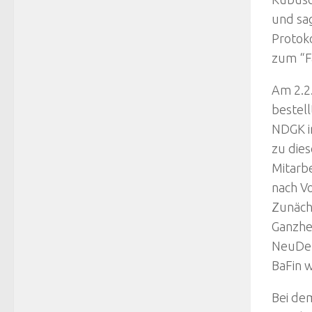
und sag
Protoko
zum “F
Am 2.2
bestel
NDGK i
zu die
Mitarbe
nach V
Zunäch
Ganzhei
NeuDeu
BaFin w
Bei de