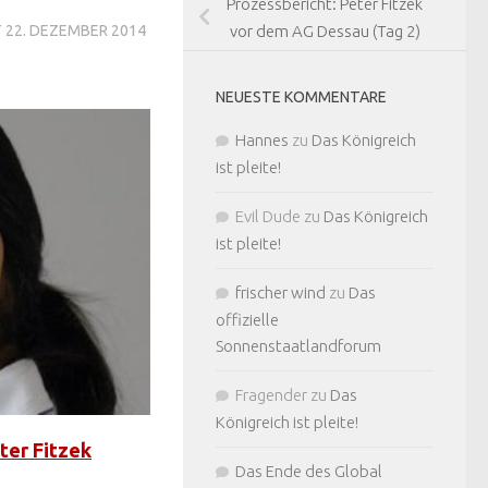
Prozessbericht: Peter Fitzek
T
22. DEZEMBER 2014
vor dem AG Dessau (Tag 2)
NEUESTE KOMMENTARE
Hannes
zu
Das Königreich
ist pleite!
Evil Dude
zu
Das Königreich
ist pleite!
frischer wind
zu
Das
offizielle
Sonnenstaatlandforum
Fragender
zu
Das
Königreich ist pleite!
ter Fitzek
Das Ende des Global