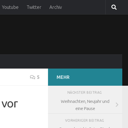
Youtube
Twitter
Archiv
5
MEHR
NÄCHSTER BEITRAG
 vor
Weihnachten, Neujahr und
eine Pause
VORHERIGER BEITRAG