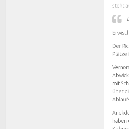
steht a
D
Erwisc
Der Ric
Plätze 
Vernom
Abwick
mit Sc
über di
Ablaufs
Anekdo
haben u
Kubusc