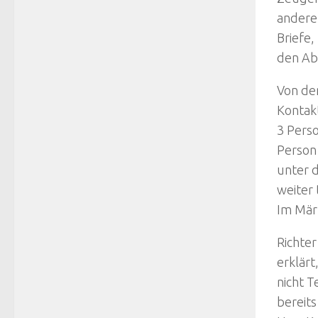
anderen
Briefe,
den Ab
Von den
Kontak
3 Perso
Person 
unter d
weiter
Im März
Richte
erklärt
nicht T
bereit