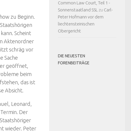
Common Law Court, Teil 1 -
Sonnenstaatland SSL
zu
Carl-
show zu Beginn.
Peter Hofmann vor dem
liechtensteinischen
t Staatshörigen
Obergericht
 kann. Scheint
nen Aktenordner
sitzt schräg vor
DIE NEUESTEN
ie Sache
FORENBEITRÄGE
er geöffnet,
 Probleme beim
fstehen, das ist
e Absicht.
uel, Leonard,
 Termin. Der
Staatshöriger
ht wieder. Peter