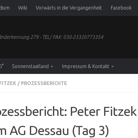
dium
Wiki
Vorwärts in die Vergangenheit
Facebook
 Länderkennung 279 - TEL/ FAX: 030-23320773354
0°
Sonnenstaatland
Impressum & Kontakt
FITZEK
/
PROZESSBERICHTE
zessbericht: Peter Fitzek
m AG Dessau (Tag 3)