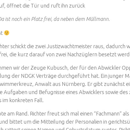
uf, öffnet die Tür und ruft ihn zurück
a ist noch ein Platz frei, da neben dem Müllmann.
ht
hter schickt die zwei Justizwachtmeister raus, dadurch
frei, die kurz darauf von zwei Nachzüglern besetzt werd
men wir der Zeuge Kubusch, der für den Abwickler Op
lung der NDGK Verträge durchgeführt hat. Ein junger M
hwimmerkreuz, Anwalt aus Nürnberg. Er gibt zunächst e
e Aufgaben und Befugnisse eines Abwicklers sowie des z
 im konkreten Fall.
te am Rand. Richter freut sich mal einen “Fachmann” al
nd bittet um die Mitteilung der Personalien in gerichts
h rattert seinen Namen und Geburtsdatum runter, Richt