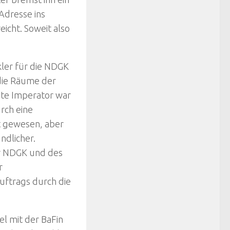
 Adresse ins
eicht. Soweit also
ler für die NDGK
die Räume der
nte Imperator war
rch eine
rt gewesen, aber
ndlicher.
r NDGK und des
r
uftrags durch die
l mit der BaFin