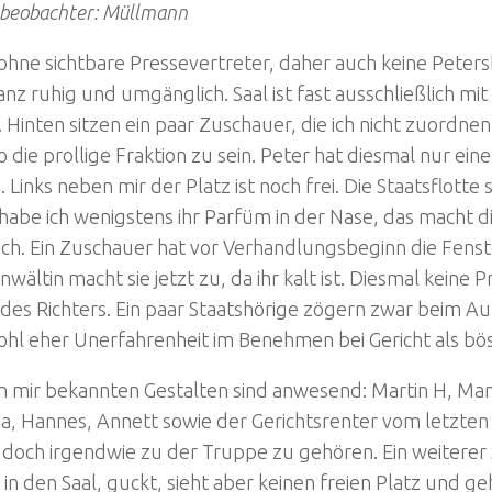
sbeobachter: Müllmann
ohne sichtbare Pressevertreter, daher auch keine Peter
ganz ruhig und umgänglich. Saal ist fast ausschließlich mi
. Hinten sitzen ein paar Zuschauer, die ich nicht zuordnen
 die prollige Fraktion zu sein. Peter hat diesmal nur ei
h. Links neben mir der Platz ist noch frei. Die Staatsflotte 
 habe ich wenigstens ihr Parfüm in der Nase, das macht d
ich. Ein Zuschauer hat vor Verhandlungsbeginn die Fenst
nwältin macht sie jetzt zu, da ihr kalt ist. Diesmal keine
t des Richters. Ein paar Staatshörige zögern zwar beim Au
hl eher Unerfahrenheit im Benehmen bei Gericht als bös
n mir bekannten Gestalten sind anwesend: Martin H, Man
na, Hannes, Annett sowie der Gerichtsrenter vom letzten
 doch irgendwie zu der Truppe zu gehören. Ein weiterer 
n den Saal, guckt, sieht aber keinen freien Platz und ge