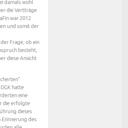
sei damals wohl
er die Vertträge
BaFin war 2012
hen und somit der
der Frage, ob ein
nspruch besteht,
er diese Ansicht
icherten”
 NDGK hatte
rderten eine
 die erfolgte
führung dieses
h Erinnerung des
urden alle