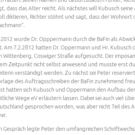
t, dass das Alter reicht. Als nächstes will Kubusch seine
ll diktieren, Richter stöhnt und sagt, dass der Wohnort r
achmann”.
.2012 wurde Dr. Opppermann durch die BaFin als Abwick
lt. Am 7.2.2ß12 hatten Dr. Oppermann und Hr. Kubusch 
n Wittenberg, Coswiger Straße aufgesucht. Der imposa
sem Zeitpunkt nicht selbst anwesend und musste erst du
iterin verständigt werden. Zu nächst sei Peter reservie
orlage des Auftragsschreiben der BaFin zunehmend freu
st hatten sich Kubusch und Oppermann den Aufbau de
tliche Wege eV erläutern lassen. Dabei sei auch viel übe
tschland gesprochen worden, was aber nicht Teil des A
ar.
m Gespräch legte Peter den umfangreichen Schriftwechse