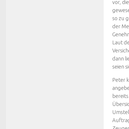
vor, di
gewesen
so zu g
der Me
Genehm
Laut d
Versic
dann li
seien s
Peter k
angeben
bereits
Übersic
Umstel
Auftra
Zeugen 