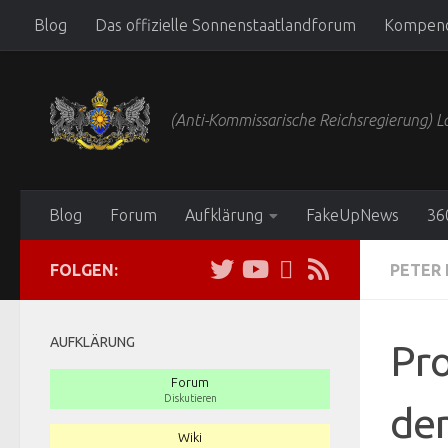
Blog
Das offizielle Sonnenstaatlandforum
Kompen
Zum Inhalt springen
(Anti-Kommissarische Reichsregierung)
Blog
Forum
Aufklärung
FakeUpNews
36
FOLGEN:
PETER 
AUFKLÄRUNG
Pro
Forum
Diskutieren
de
Wiki