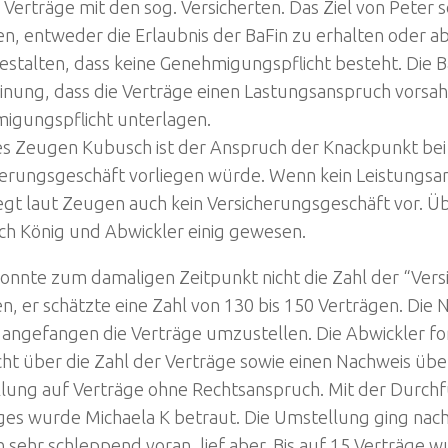
e Verträge mit den sog. Versicherten. Das Ziel von Peter 
, entweder die Erlaubnis der BaFin zu erhalten oder ab
estalten, dass keine Genehmigungspflicht besteht. Die 
inung, dass die Verträge einen Lastungsanspruch vorsa
igungspflicht unterlagen.
es Zeugen Kubusch ist der Anspruch der Knackpunkt bei 
herungsgeschäft vorliegen würde. Wenn kein Leistungsa
egt laut Zeugen auch kein Versicherungsgeschäft vor. Üb
ich König und Abwickler einig gewesen.
onnte zum damaligen Zeitpunkt nicht die Zahl der “Vers
, er schätzte eine Zahl von 130 bis 150 Verträgen. Die
 angefangen die Verträge umzustellen. Die Abwickler fo
ht über die Zahl der Verträge sowie einen Nachweis über
lung auf Verträge ohne Rechtsanspruch. Mit der Durch
ges wurde Michaela K betraut. Die Umstellung ging nac
sehr schleppend voran, lief aber. Bis auf 15 Verträge w