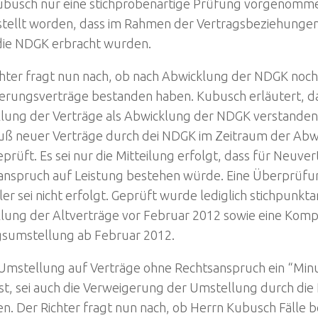
ubusch nur eine stichprobenartige Prüfung vorgenommen
stellt worden, dass im Rahmen der Vertragsbeziehunge
die NDGK erbracht wurden.
chter fragt nun nach, ob nach Abwicklung der NDGK noch
herungsverträge bestanden haben. Kubusch erläutert, da
lung der Verträge als Abwicklung der NDGK verstanden
uß neuer Verträge durch dei NDGK im Zeitraum der Ab
eprüft. Es sei nur die Mitteilung erfolgt, dass für Neuver
anspruch auf Leistung bestehen würde. Eine Überprüfu
er sei nicht erfolgt. Geprüft wurde lediglich stichpunktar
lung der Altverträge vor Februar 2012 sowie eine Kom
gsumstellung ab Februar 2012.
 Umstellung auf Verträge ohne Rechtsanspruch ein “Minu
ist, sei auch die Verweigerung der Umstellung durch di
. Der Richter fragt nun nach, ob Herrn Kubusch Fälle be