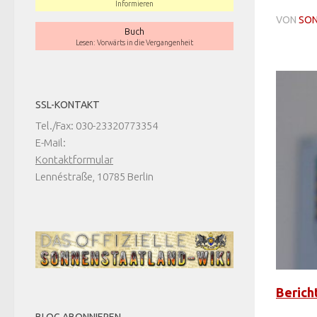
Informieren
VON
SO
Buch
Lesen: Vorwärts in die Vergangenheit
SSL-KONTAKT
Tel./Fax: 030-23320773354
E-Mail:
Kontaktformular
Lennéstraße, 10785 Berlin
Berich