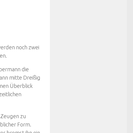
 werden noch zwei
en.
permann die
ann mitte Dreißig
inen Überblick
eitlichen
s Zeugen zu
üblicher Form.
er bremst ihn ein