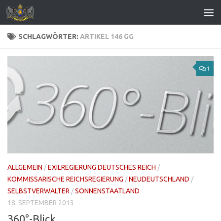
Zum Inhalt springen
SCHLAGWÖRTER:
ARTIKEL 146 GG
1
ALLGEMEIN
/
EXILREGIERUNG DEUTSCHES REICH
/
KOMMISSARISCHE REICHSREGIERUNG
/
NEUDEUTSCHLAND
/
SELBSTVERWALTER
/
SONNENSTAATLAND
18. SEPTEMBER 2013
360°-Blick