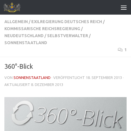
Zum Inhalt springen
ALLGEMEIN
/
EXILREGIERUNG DEUTSCHES REICH
/
KOMMISSARISCHE REICHSREGIERUNG
/
NEUDEUTSCHLAND
/
SELBSTVERWALTER
/
SONNENSTAATLAND
1
360°-Blick
VON
SONNENSTAATLAND
· VERÖFFENTLICHT
18. SEPTEMBER 2013
·
AKTUALISIERT
8. DEZEMBER 2013