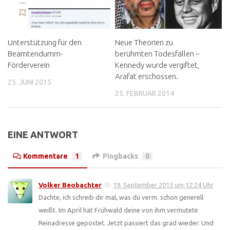
Unterstützung für den
Neue Theorien zu
Beamtendumm-
berühmten Todesfällen –
Förderverein
Kennedy wurde vergiftet,
Arafat erschossen.
25. JUNI 2015
25. FEBRUAR 2014
EINE ANTWORT
Kommentare
1
Pingbacks
0
Volker Beobachter
19. September 2013 um 12:24 Uhr
Dachte, ich schreib dir mal, was du verm. schon generell
weißt. Im April hat Frühwald deine von ihm vermutete
Reinadresse gepostet. Jetzt passiert das grad wieder. Und