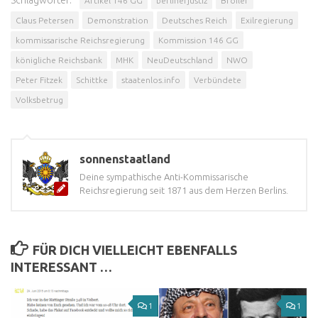
Schlagwörter:
Artikel 146 GG
berlinerjustiz
Broiler
Claus Petersen
Demonstration
Deutsches Reich
Exilregierung
kommissarische Reichsregierung
Kommission 146 GG
königliche Reichsbank
MHK
NeuDeutschland
NWO
Peter Fitzek
Schittke
staatenlos.info
Verbündete
Volksbetrug
sonnenstaatland
Deine sympathische Anti-Kommissarische
Reichsregierung seit 1871 aus dem Herzen Berlins.
FÜR DICH VIELLEICHT EBENFALLS
INTERESSANT …
1
1