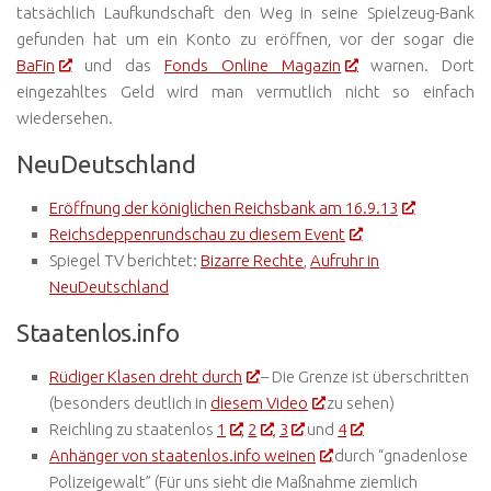
tatsächlich Laufkundschaft den Weg in seine Spielzeug-Bank
gefunden hat um ein Konto zu eröffnen, vor der sogar die
BaFin
und das
Fonds Online Magazin
warnen. Dort
eingezahltes Geld wird man vermutlich nicht so einfach
wiedersehen.
NeuDeutschland
Eröffnung der königlichen Reichsbank am 16.9.13
Reichsdeppenrundschau zu diesem Event
Spiegel TV berichtet:
Bizarre Rechte
,
Aufruhr in
NeuDeutschland
Staatenlos.info
Rüdiger Klasen dreht durch
– Die Grenze ist überschritten
(besonders deutlich in
diesem Video
zu sehen)
Reichling zu staatenlos
1
,
2
,
3
und
4
Anhänger von staatenlos.info weinen
durch “gnadenlose
Polizeigewalt” (Für uns sieht die Maßnahme ziemlich