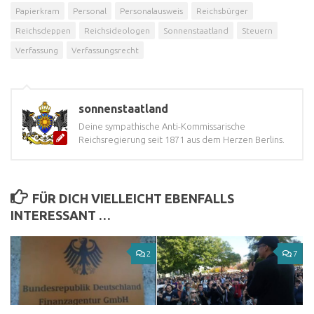
Papierkram
Personal
Personalausweis
Reichsbürger
Reichsdeppen
Reichsideologen
Sonnenstaatland
Steuern
Verfassung
Verfassungsrecht
sonnenstaatland
Deine sympathische Anti-Kommissarische
Reichsregierung seit 1871 aus dem Herzen Berlins.
FÜR DICH VIELLEICHT EBENFALLS
INTERESSANT …
2
7