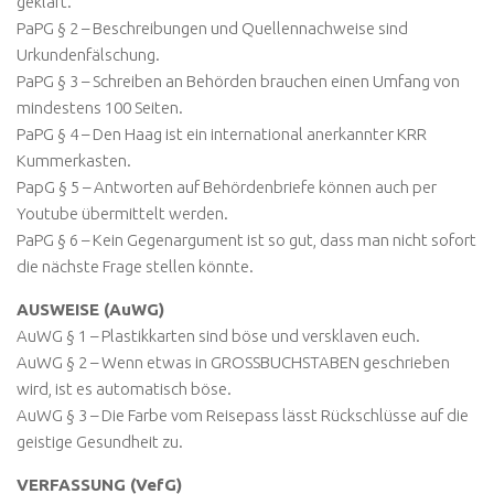
geklärt.
PaPG § 2 – Beschreibungen und Quellennachweise sind
Urkundenfälschung.
PaPG § 3 – Schreiben an Behörden brauchen einen Umfang von
mindestens 100 Seiten.
PaPG § 4 – Den Haag ist ein international anerkannter KRR
Kummerkasten.
PapG § 5 – Antworten auf Behördenbriefe können auch per
Youtube übermittelt werden.
PaPG § 6 – Kein Gegenargument ist so gut, dass man nicht sofort
die nächste Frage stellen könnte.
AUSWEISE (AuWG)
AuWG § 1 – Plastikkarten sind böse und versklaven euch.
AuWG § 2 – Wenn etwas in GROSSBUCHSTABEN geschrieben
wird, ist es automatisch böse.
AuWG § 3 – Die Farbe vom Reisepass lässt Rückschlüsse auf die
geistige Gesundheit zu.
VERFASSUNG (VefG)