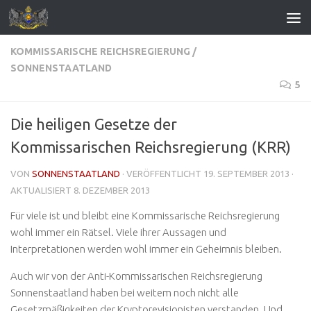
Zum Inhalt springen
KOMMISSARISCHE REICHSREGIERUNG
/
SONNENSTAATLAND
5
Die heiligen Gesetze der
Kommissarischen Reichsregierung (KRR)
VON
SONNENSTAATLAND
· VERÖFFENTLICHT
19. SEPTEMBER 2013
·
AKTUALISIERT
8. DEZEMBER 2013
Für viele ist und bleibt eine Kommissarische Reichsregierung
wohl immer ein Rätsel. Viele ihrer Aussagen und
Interpretationen werden wohl immer ein Geheimnis bleiben.
Auch wir von der Anti-Kommissarischen Reichsregierung
Sonnenstaatland haben bei weitem noch nicht alle
Gesetzmäßigkeiten der Kryptorevisionisten verstanden. Und