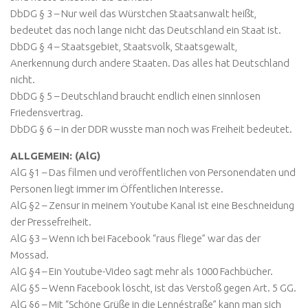
DbDG § 3 – Nur weil das Würstchen Staatsanwalt heißt,
bedeutet das noch lange nicht das Deutschland ein Staat ist.
DbDG § 4 – Staatsgebiet, Staatsvolk, Staatsgewalt,
Anerkennung durch andere Staaten. Das alles hat Deutschland
nicht.
DbDG § 5 – Deutschland braucht endlich einen sinnlosen
Friedensvertrag.
DbDG § 6 – in der DDR wusste man noch was Freiheit bedeutet.
ALLGEMEIN: (AlG)
AlG §1 – Das filmen und veröffentlichen von Personendaten und
Personen liegt immer im Öffentlichen Interesse.
AlG §2 – Zensur in meinem Youtube Kanal ist eine Beschneidung
der Pressefreiheit.
AlG §3 – Wenn ich bei Facebook “raus fliege” war das der
Mossad.
AlG §4 – Ein Youtube-Video sagt mehr als 1000 Fachbücher.
AlG §5 – Wenn Facebook löscht, ist das Verstoß gegen Art. 5 GG.
AlG §6 – Mit “Schöne Grüße in die Lennéstraße” kann man sich