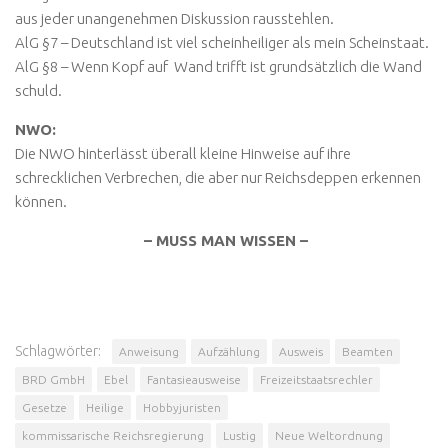
aus jeder unangenehmen Diskussion rausstehlen.
AlG §7 – Deutschland ist viel scheinheiliger als mein Scheinstaat.
AlG §8 – Wenn Kopf auf Wand trifft ist grundsätzlich die Wand
schuld.
NWO:
Die NWO hinterlässt überall kleine Hinweise auf ihre
schrecklichen Verbrechen, die aber nur Reichsdeppen erkennen
können.
– MUSS MAN WISSEN –
Schlagwörter:
Anweisung
Aufzählung
Ausweis
Beamten
BRD GmbH
Ebel
Fantasieausweise
Freizeitstaatsrechler
Gesetze
Heilige
Hobbyjuristen
kommissarische Reichsregierung
Lustig
Neue Weltordnung