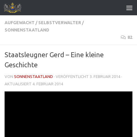
Zum Inhalt springen
AUFGEWACHT
/
SELBSTVERWALTER
/
SONNENSTAATLAND
82
Staatsleugner Gerd – Eine kleine
Geschichte
VON
SONNENSTAATLAND
· VERÖFFENTLICHT
3. FEBRUAR 2014
·
AKTUALISIERT
4. FEBRUAR 2014