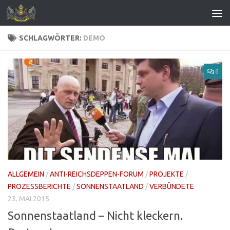
Zum Inhalt springen
SCHLAGWÖRTER:
DEMO
6
ALLGEMEIN
/
ANTI-REICHSDEPPEN-FORUM
/
PROJEKTE
/
PROZESSBERICHTE
/
SONNENSTAATLAND
/
VERBÜNDETE
23. MAI 2015
Sonnenstaatland – Nicht kleckern.