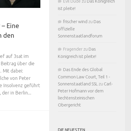
Evil Dude
zu
Das Königreich
ist pleite!
frischer wind
zu
Das
 – Eine
offizielle
n den
Sonnenstaatlandforum
Fragender
zu
Das
ef auf 3sat im
Königreich ist pleite!
 Beitrag über die
Das Ende des Global
 Mit dabei:
Common Law Court, Teil 1 -
elche von Peter
Sonnenstaatland SSL
zu
Carl-
e Insolvenz geführt
Peter Hofmann vor dem
der in Berlin...
liechtensteinischen
Obergericht
DIE NEUESTEN