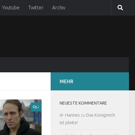
Youtube
Twitter
Archiv
MEHR
NEUESTE KOMMENTARE
2
Hannes
zu
Das Königreich
ist pleite!