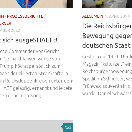
IN
/
PROZESSBERICHTE
/
ALLGEMEIN
1. APRIL 2014
ÜRGER
Die Reichsbürger
EMBER 2022
Bewegung gege
t sich ausgeSHAEFt!
deutschen Staat
sche Commander vor Gericht
Gestern um 19:20 Uhr li
n Gerhard Jansen wurde von
Magazin “kulturzeit” ein
Trump höchstpersönlich zum
Reichsbürgerbewegung.
r der alliierten Streitkräfte in
Spedition Schneider, w
 in Reichsdeppenkreisen unter dem
Frühwald souverän in di
HAEF geläufig, ernannt und leitete
wurde, Daniel Schwartz, 
den geheimen Krieg...
2