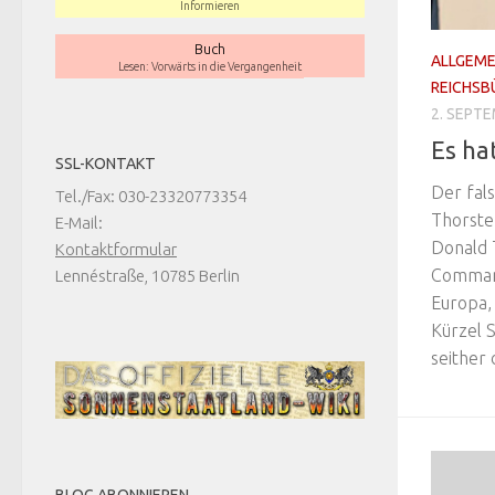
Informieren
Buch
ALLGEME
Lesen: Vorwärts in die Vergangenheit
REICHSB
2. SEPT
Es ha
SSL-KONTAKT
Der fal
Tel./Fax: 030-23320773354
Thorste
E-Mail:
Donald 
Kontaktformular
Commande
Lennéstraße, 10785 Berlin
Europa,
Kürzel S
seither 