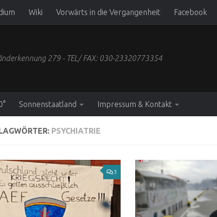
dium
Wiki
Vorwärts in die Vergangenheit
Facebook
 Länderkennung 279 - TEL/ FAX: 030-23320773354
0°
Sonnenstaatland
Impressum & Kontakt
LAGWÖRTER:
PSYCHIATRIE
3