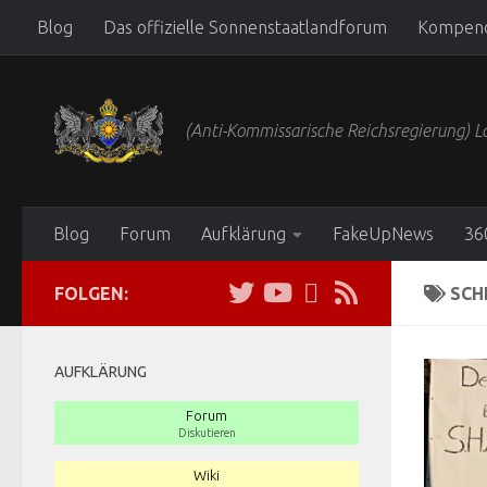
Blog
Das offizielle Sonnenstaatlandforum
Kompen
Zum Inhalt springen
(Anti-Kommissarische Reichsregierung)
Blog
Forum
Aufklärung
FakeUpNews
36
FOLGEN:
SCH
AUFKLÄRUNG
Forum
Diskutieren
Wiki