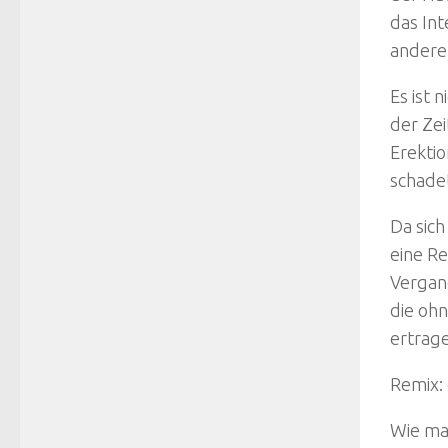
das Int
andere
Es ist 
der Zei
Erekti
schade
Da sic
eine Re
Vergang
die oh
ertrag
Remix:
Wie ma