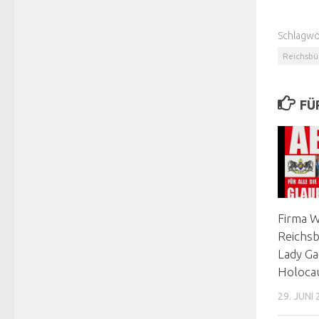
Schlagwö
Reichsbü
FÜ
Firma 
Reichsb
Lady Ga
Holoca
29. JUNI