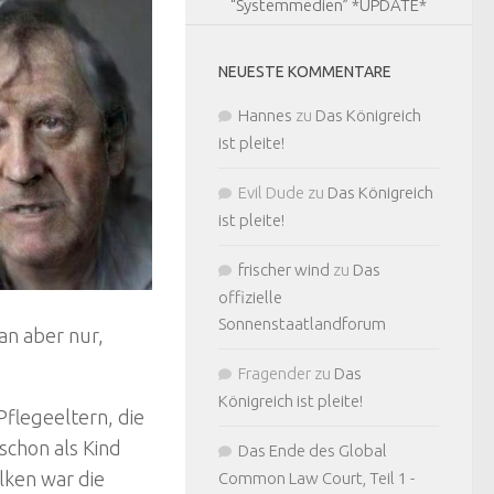
“Systemmedien” *UPDATE*
NEUESTE KOMMENTARE
Hannes
zu
Das Königreich
ist pleite!
Evil Dude
zu
Das Königreich
ist pleite!
frischer wind
zu
Das
offizielle
Sonnenstaatlandforum
man aber nur,
Fragender
zu
Das
Königreich ist pleite!
Pflegeeltern, die
schon als Kind
Das Ende des Global
lken war die
Common Law Court, Teil 1 -