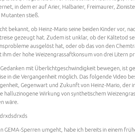
ernet, in dem er auf Arier, Halbarier, Freimaurer, Zionist
 Mutanten stieß.
nicht bekannt, ob Heinz-Mario seine beiden Kinder vor, n
treise gezeugt hat. Zudem ist unklar, ob der Kältetod se
onsprobleme ausgelöst hat, oder ob das von den Chemtr
t ihm der hohe Weizengrassaftkonsum von drei Litern p
h Gedanken mit Überlichtgeschwindigkeit bewegen, ist g
ise in die Vergangenheit möglich. Das folgende Video bes
enheit, Gegenwart und Zukunft von Heinz-Mario, der in 
ne halluzinogene Wirkung von synthetischem Weizengrass
en wäre.
 drxdsdrxds
n GEMA-Sperren umgeht, habe ich bereits in einem früh