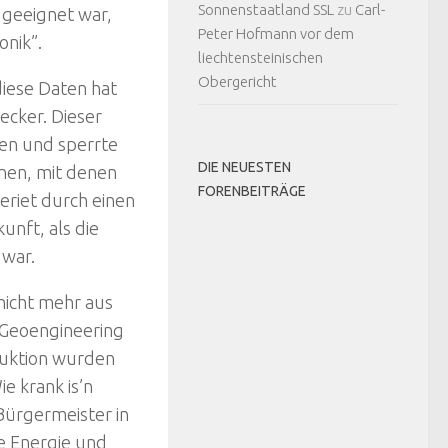
Sonnenstaatland SSL
zu
Carl-
t geeignet war,
Peter Hofmann vor dem
onik”.
liechtensteinischen
Obergericht
diese Daten hat
ecker. Dieser
len und sperrte
DIE NEUESTEN
hinen, mit denen
FORENBEITRÄGE
eriet durch einen
unft, als die
 war.
nicht mehr aus
 Geoengineering
duktion wurden
e krank is’n
Bürgermeister in
ie Energie und