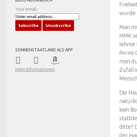
BLOG ABONNIEREN
Freihei
Your email:
wurde 
Man mus
HMK sel
lehnte 
SONNENSTAATLAND ALS APP
ihn ins
man dur
Zufall 
Mehr Informationen
Mensch
Die Ha
natürl
kein B
stattd
ditte?
der Hau