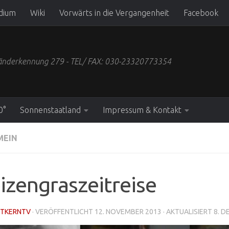
dium
Wiki
Vorwärts in die Vergangenheit
Facebook
 Länderkennung 279 - TEL/ FAX: 030-23320773354
0°
Sonnenstaatland
Impressum & Kontakt
MEIN
zengraszeitreise
TKERNTV
· VERÖFFENTLICHT
12. NOVEMBER 2013
· AKTUALISIERT
8. 