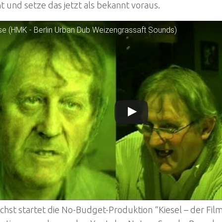
 und setze das jetzt als bekannt voraus.
ise (HMK - Berlin Urban Dub Weizengrassaft Sounds)
st startet die No-Budget-Produktion “Kiesel – der Film”