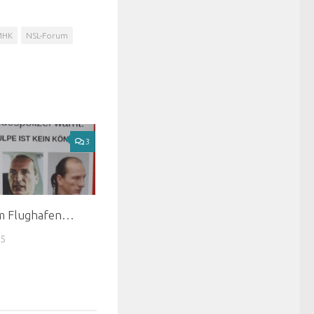
MHK
NSL-Forum
3
am Flughafen…
15