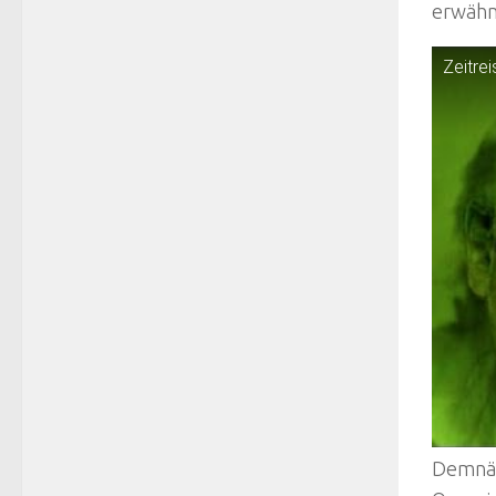
erwähnt
Zeitre
Demnäch