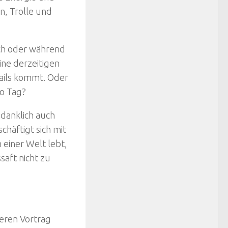
en, Trolle und
ach oder während
ine derzeitigen
ails kommt. Oder
ro Tag?
edanklich auch
chäftigt sich mit
einer Welt lebt,
aft nicht zu
eren Vortrag