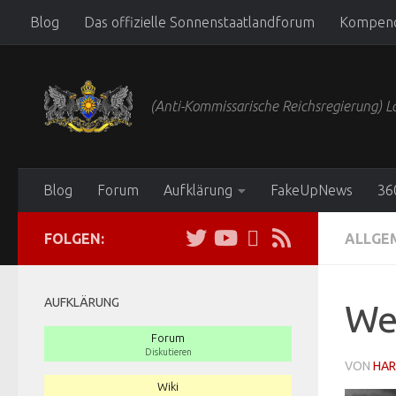
Blog
Das offizielle Sonnenstaatlandforum
Kompen
Zum Inhalt springen
(Anti-Kommissarische Reichsregierung)
Blog
Forum
Aufklärung
FakeUpNews
36
FOLGEN:
ALLGE
AUFKLÄRUNG
Wei
Forum
Diskutieren
VON
HAR
Wiki