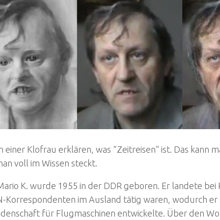
n einer Klofrau erklären, was “Zeitreisen” ist. Das kann 
n voll im Wissen steckt.
ario K. wurde 1955 in der DDR geboren. Er landete bei 
N-Korrespondenten im Ausland tätig waren, wodurch er 
eidenschaft für Flugmaschinen entwickelte. Über den Wo