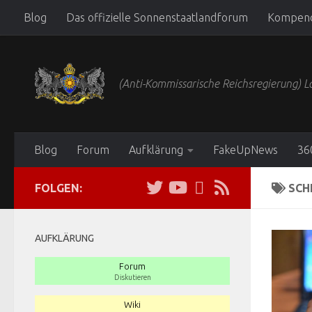
Blog
Das offizielle Sonnenstaatlandforum
Kompen
Zum Inhalt springen
(Anti-Kommissarische Reichsregierung)
Blog
Forum
Aufklärung
FakeUpNews
36
FOLGEN:
SCH
AUFKLÄRUNG
Forum
Diskutieren
Wiki