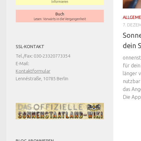
Informieren
Buch
ALLGEME
Lesen: Vorwärts in die Vergangenheit
7. DEZE
Sonne
dein 
SSL-KONTAKT
Tel./Fax: 030-23320773354
onnensta
E-Mail:
für dei
Kontaktformular
länger v
Lennéstraße, 10785 Berlin
nutzbar
das Ang
Die App 