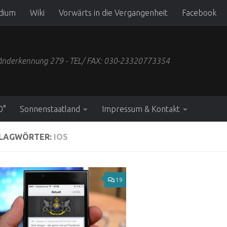
dium
Wiki
Vorwärts in die Vergangenheit
Facebook
 Länderkennung 279 - TEL/ FAX: 030-23320773354
0°
Sonnenstaatland
Impressum & Kontakt
LAGWÖRTER:
IOS
19