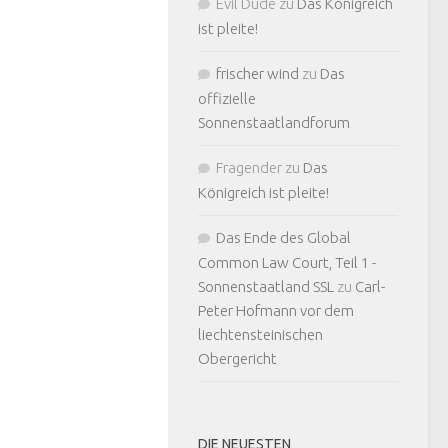
Evil Dude
zu
Das Königreich
ist pleite!
frischer wind
zu
Das
offizielle
Sonnenstaatlandforum
Fragender
zu
Das
Königreich ist pleite!
Das Ende des Global
Common Law Court, Teil 1 -
Sonnenstaatland SSL
zu
Carl-
Peter Hofmann vor dem
liechtensteinischen
Obergericht
DIE NEUESTEN