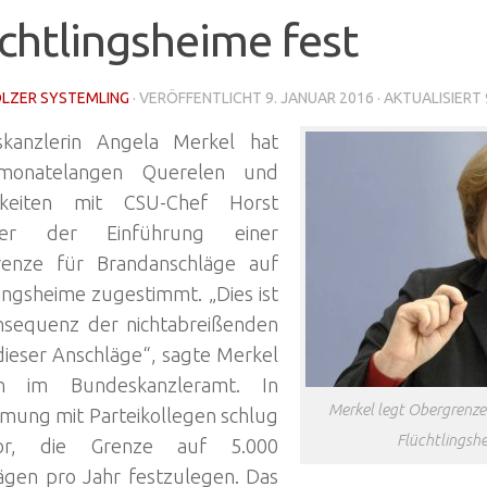
chtlingsheime fest
LZER SYSTEMLING
· VERÖFFENTLICHT
9. JANUAR 2016
· AKTUALISIERT
kanzlerin Angela Merkel hat
monatelangen Querelen und
igkeiten mit CSU-Chef Horst
fer der Einführung einer
enze für Brandanschläge auf
ingsheime zugestimmt. „Dies ist
nsequenz der nichtabreißenden
dieser Anschläge“, sagte Merkel
rn im Bundeskanzleramt. In
Merkel legt Obergrenze
mung mit Parteikollegen schlug
Flüchtlingshe
or, die Grenze auf 5.000
ägen pro Jahr festzulegen. Das