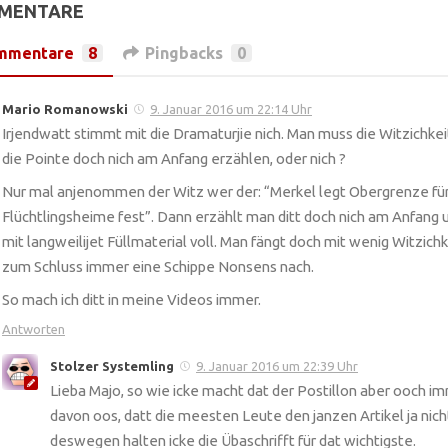
MMENTARE
mmentare
8
Pingbacks
0
Mario Romanowski
9. Januar 2016 um 22:14 Uhr
Irjendwatt stimmt mit die Dramaturjie nich. Man muss die Witzichkei
die Pointe doch nich am Anfang erzählen, oder nich ?
Nur mal anjenommen der Witz wer der: “Merkel legt Obergrenze fü
Flüchtlingsheime fest”. Dann erzählt man ditt doch nich am Anfang 
mit langweilijet Füllmaterial voll. Man fängt doch mit wenig Witzichk
zum Schluss immer eine Schippe Nonsens nach.
So mach ich ditt in meine Videos immer.
Antworten
Stolzer Systemling
9. Januar 2016 um 22:39 Uhr
Lieba Majo, so wie icke macht dat der Postillon aber ooch im
davon oos, datt die meesten Leute den janzen Artikel ja nich
deswegen halten icke die Übaschrifft für dat wichtigste.