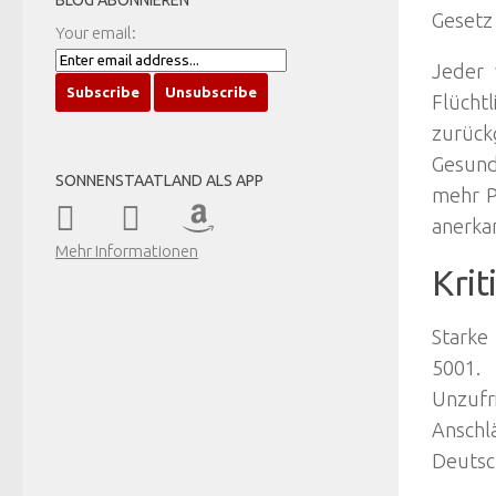
BLOG ABONNIEREN
Gesetz
Your email:
Jeder 
Flücht
zurüc
Gesund
SONNENSTAATLAND ALS APP
mehr P
anerkan
Mehr Informationen
Krit
Starke
5001.
Unzufr
Anschlä
Deutsch