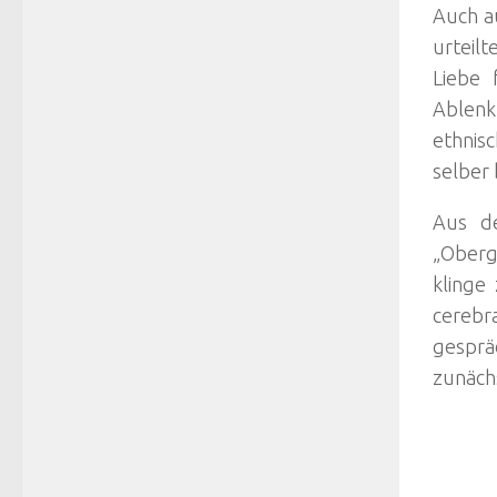
Auch au
urteilt
Liebe 
Ablenk
ethnis
selber 
Aus de
„Oberg
klinge
cerebr
gesprä
zunäch