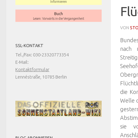
Informieren
Flü
Buch
Lesen: Vorwärts in die Vergangenheit
VON
STO
Bundes
SSL-KONTAKT
nach 
Tel./Fax: 030-23320773354
Streit
E-Mail:
Seeho
Kontaktformular
Obergr
Lennéstraße, 10785 Berlin
Flüchtl
die Ko
Welle 
geste
Abstim
sie v
Anschl