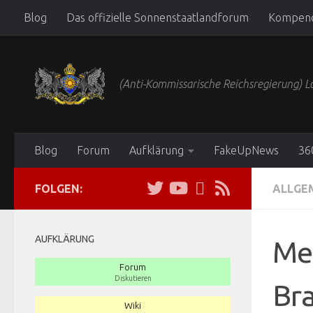
Blog
Das offizielle Sonnenstaatlandforum
Kompen
Zum Inhalt springen
(Anti-Kommissarische Reichsregierung)
Blog
Forum
Aufklärung
FakeUpNews
36
FOLGEN:
ALLGE
AUFKLÄRUNG
Mer
Forum
Diskutieren
Br
Wiki