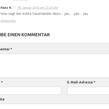
Hans H.
18. Januar 2016 um 22:20 Uhr
Was sagt der echte Sauerländer dazu….jau…..jau….jau
Antworten
IBE EINEN KOMMENTAR
entar
*
e
*
E-Mail-Adresse
*
ite