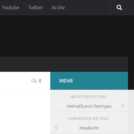
Youtube
Twitter
Archiv
8
MEHR
NÄCHSTER BEITRAG
Heimatbund Chiemgau
VORHERIGER BEITRAG
Maulkorb!