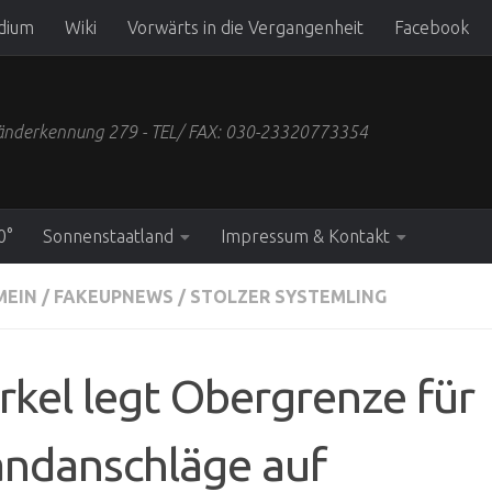
dium
Wiki
Vorwärts in die Vergangenheit
Facebook
 Länderkennung 279 - TEL/ FAX: 030-23320773354
0°
Sonnenstaatland
Impressum & Kontakt
MEIN
/
FAKEUPNEWS
/
STOLZER SYSTEMLING
kel legt Obergrenze für
andanschläge auf