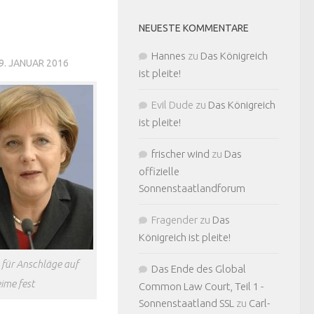
NEUESTE KOMMENTARE
Hannes
zu
Das Königreich
9. JANUAR 2016
ist pleite!
Evil Dude
zu
Das Königreich
ist pleite!
frischer wind
zu
Das
offizielle
Sonnenstaatlandforum
Fragender
zu
Das
Königreich ist pleite!
 für Anschläge auf
Das Ende des Global
ime fest
Common Law Court, Teil 1 -
Sonnenstaatland SSL
zu
Carl-