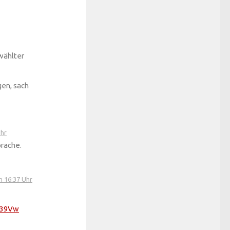
wählter
gen, sach
Uhr
prache.
m 16:37 Uhr
539Vw