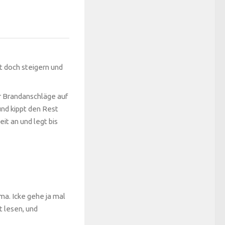
t doch steigern und
r Brandanschläge auf
und kippt den Rest
eit an und legt bis
ma. Icke gehe ja mal
t lesen, und