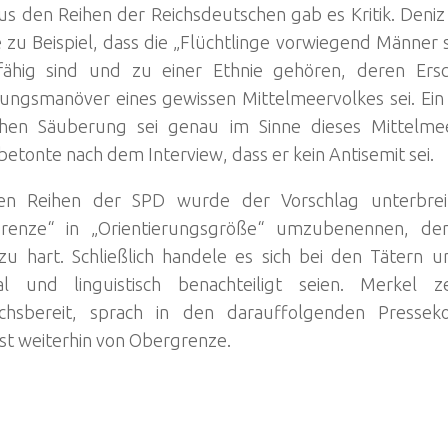
s den Reihen der Reichsdeutschen gab es Kritik. Deniz 
e zu Beispiel, dass die „Flüchtlinge vorwiegend Männer s
fähig sind und zu einer Ethnie gehören, deren Ers
ungsmanöver eines gewissen Mittelmeervolkes sei. Ei
chen Säuberung sei genau im Sinne dieses Mittelmee
betonte nach dem Interview, dass er kein Antisemit sei.
n Reihen der SPD wurde der Vorschlag unterbreit
renze“ in „Orientierungsgröße“ umzubenennen, de
 zu hart. Schließlich handele es sich bei den Tätern
al und linguistisch benachteiligt seien. Merkel z
chsbereit, sprach in den darauffolgenden Pressek
st weiterhin von Obergrenze.