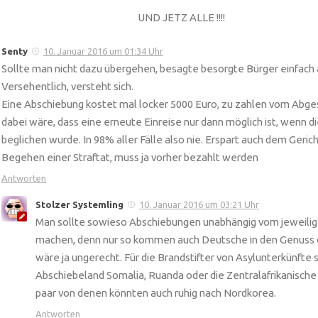
UND JETZ ALLE !!!!
Senty
10. Januar 2016 um 01:34 Uhr
Sollte man nicht dazu übergehen, besagte besorgte Bürger einfach
Versehentlich, versteht sich.
Eine Abschiebung kostet mal locker 5000 Euro, zu zahlen vom Abg
dabei wäre, dass eine erneute Einreise nur dann möglich ist, wenn 
beglichen wurde. In 98% aller Fälle also nie. Erspart auch dem Geric
Begehen einer Straftat, muss ja vorher bezahlt werden
Antworten
Stolzer Systemling
10. Januar 2016 um 03:21 Uhr
Man sollte sowieso Abschiebungen unabhängig vom jeweilig
machen, denn nur so kommen auch Deutsche in den Genuss 
wäre ja ungerecht. Für die Brandstifter von Asylunterkünfte s
Abschiebeland Somalia, Ruanda oder die Zentralafrikanische 
paar von denen könnten auch ruhig nach Nordkorea.
Antworten