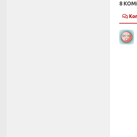
8 KO
Ko