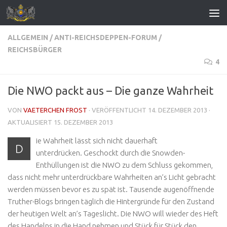
Zum Inhalt springen
ALLGEMEIN
/
ANTI-REICHSDEPPEN-FORUM
/
REICHSBÜRGER
4
Die NWO packt aus – Die ganze Wahrheit
VON
VAETERCHEN FROST
· VERÖFFENTLICHT
14. DEZEMBER 2013
·
AKTUALISIERT
15. DEZEMBER 2013
ie Wahrheit lässt sich nicht dauerhaft
D
unterdrücken. Geschockt durch die Snowden-
Enthüllungen ist die NWO zu dem Schluss gekommen,
dass nicht mehr unterdrückbare Wahrheiten an’s Licht gebracht
werden müssen bevor es zu spät ist. Tausende augenöffnende
Truther-Blogs bringen täglich die Hintergründe für den Zustand
der heutigen Welt an’s Tageslicht. Die NWO will wieder des Heft
des Handelns in die Hand nehmen und Stück für Stück den