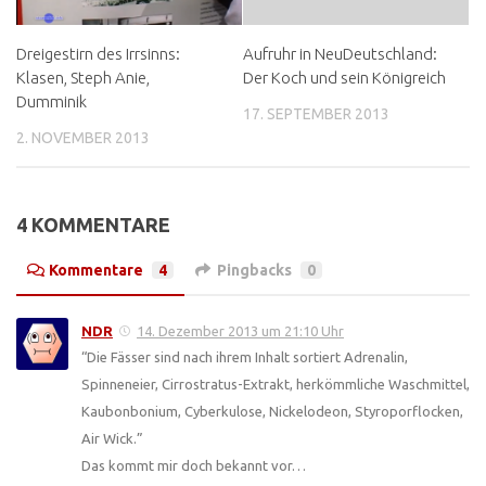
Dreigestirn des Irrsinns:
Aufruhr in NeuDeutschland:
Klasen, Steph Anie,
Der Koch und sein Königreich
Dumminik
17. SEPTEMBER 2013
2. NOVEMBER 2013
4 KOMMENTARE
Kommentare
4
Pingbacks
0
NDR
14. Dezember 2013 um 21:10 Uhr
“Die Fässer sind nach ihrem Inhalt sortiert Adrenalin,
Spinneneier, Cirrostratus-Extrakt, herkömmliche Waschmittel,
Kaubonbonium, Cyberkulose, Nickelodeon, Styroporflocken,
Air Wick.”
Das kommt mir doch bekannt vor…