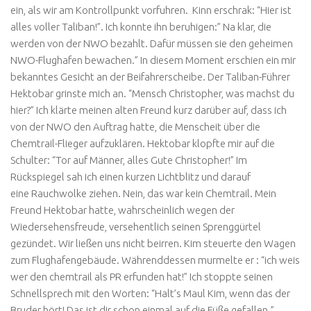
ein, als wir am Kontrollpunkt vorfuhren. Kinn erschrak: “Hier ist
alles voller Taliban!”. Ich konnte ihn beruhigen:” Na klar, die
werden von der NWO bezahlt. Dafür müssen sie den geheimen
NWO-Flughafen bewachen.” In diesem Moment erschien ein mir
bekanntes Gesicht an der Beifahrerscheibe. Der Taliban-Führer
Hektobar grinste mich an. “Mensch Christopher, was machst du
hier?” Ich klärte meinen alten Freund kurz darüber auf, dass ich
von der NWO den Auftrag hatte, die Menscheit über die
Chemtrail-Flieger aufzuklären. Hektobar klopfte mir auf die
Schulter: “Tor auf Männer, alles Gute Christopher!” Im
Rückspiegel sah ich einen kurzen Lichtblitz und darauf
eine Rauchwolke ziehen. Nein, das war kein Chemtrail. Mein
Freund Hektobar hatte, wahrscheinlich wegen der
Wiedersehensfreude, versehentlich seinen Sprenggürtel
gezündet. Wir ließen uns nicht beirren. Kim steuerte den Wagen
zum Flughafengebäude. Währenddessen murmelte er : “ich weis
wer den chemtrail als PR erfunden hat!” Ich stoppte seinen
Schnellsprech mit den Worten: “Halt’s Maul Kim, wenn das der
Bruder hört! Das ist dir schon einmal auf die Füße gefallen.”