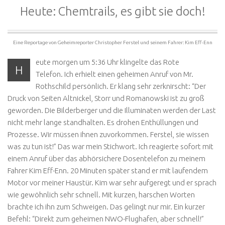
Heute: Chemtrails, es gibt sie doch!
Eine Reportage von Geheimreporter Christopher Ferstel und seinem Fahrer: Kim Eff-Enn
eute morgen um 5:36 Uhr klingelte das Rote
H
Telefon. Ich erhielt einen geheimen Anruf von Mr.
Rothschild persönlich. Er klang sehr zerknirscht: “Der
Druck von Seiten Altnickel, Storr und Romanowski ist zu groß
geworden. Die Bilderberger und die Illuminaten werden der Last
nicht mehr lange standhalten. Es drohen Enthüllungen und
Prozesse. Wir müssen ihnen zuvorkommen. Ferstel, sie wissen
was zu tun ist!” Das war mein Stichwort. Ich reagierte sofort mit
einem Anruf über das abhörsichere Dosentelefon zu meinem
Fahrer Kim Eff-Enn. 20 Minuten später stand er mit laufendem
Motor vor meiner Haustür. Kim war sehr aufgeregt und er sprach
wie gewöhnlich sehr schnell. Mit kurzen, harschen Worten
brachte ich ihn zum Schweigen. Das gelingt nur mir. Ein kurzer
Befehl: “Direkt zum geheimen NWO-Flughafen, aber schnell!”