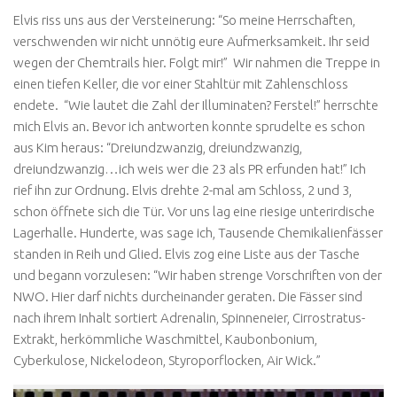
Elvis riss uns aus der Versteinerung: “So meine Herrschaften,
verschwenden wir nicht unnötig eure Aufmerksamkeit. Ihr seid
wegen der Chemtrails hier. Folgt mir!” Wir nahmen die Treppe in
einen tiefen Keller, die vor einer Stahltür mit Zahlenschloss
endete. “Wie lautet die Zahl der Illuminaten? Ferstel!” herrschte
mich Elvis an. Bevor ich antworten konnte sprudelte es schon
aus Kim heraus: “Dreiundzwanzig, dreiundzwanzig,
dreiundzwanzig…ich weis wer die 23 als PR erfunden hat!” Ich
rief ihn zur Ordnung. Elvis drehte 2-mal am Schloss, 2 und 3,
schon öffnete sich die Tür. Vor uns lag eine riesige unterirdische
Lagerhalle. Hunderte, was sage ich, Tausende Chemikalienfässer
standen in Reih und Glied. Elvis zog eine Liste aus der Tasche
und begann vorzulesen: “Wir haben strenge Vorschriften von der
NWO. Hier darf nichts durcheinander geraten. Die Fässer sind
nach ihrem Inhalt sortiert Adrenalin, Spinneneier, Cirrostratus-
Extrakt, herkömmliche Waschmittel, Kaubonbonium,
Cyberkulose, Nickelodeon, Styroporflocken, Air Wick.”