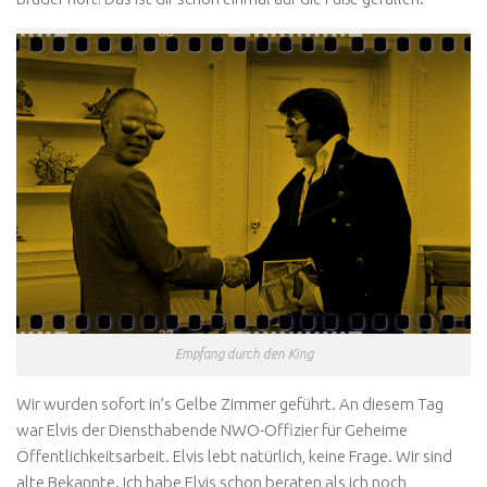
Empfang durch den King
Wir wurden sofort in’s Gelbe Zimmer geführt. An diesem Tag
war Elvis der Diensthabende NWO-Offizier für Geheime
Öffentlichkeitsarbeit. Elvis lebt natürlich, keine Frage. Wir sind
alte Bekannte. Ich habe Elvis schon beraten als ich noch