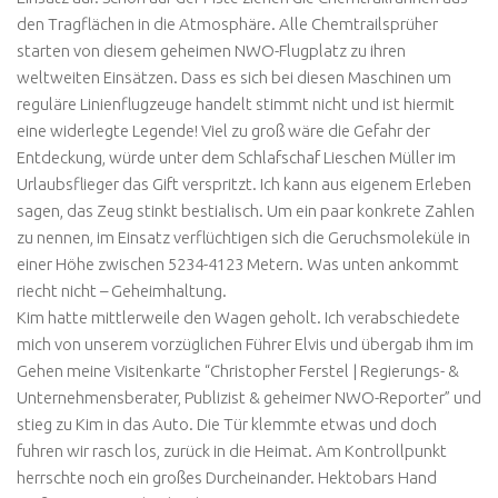
den Tragflächen in die Atmosphäre. Alle Chemtrailsprüher
starten von diesem geheimen NWO-Flugplatz zu ihren
weltweiten Einsätzen. Dass es sich bei diesen Maschinen um
reguläre Linienflugzeuge handelt stimmt nicht und ist hiermit
eine widerlegte Legende! Viel zu groß wäre die Gefahr der
Entdeckung, würde unter dem Schlafschaf Lieschen Müller im
Urlaubsflieger das Gift verspritzt. Ich kann aus eigenem Erleben
sagen, das Zeug stinkt bestialisch. Um ein paar konkrete Zahlen
zu nennen, im Einsatz verflüchtigen sich die Geruchsmoleküle in
einer Höhe zwischen 5234-4123 Metern. Was unten ankommt
riecht nicht – Geheimhaltung.
Kim hatte mittlerweile den Wagen geholt. Ich verabschiedete
mich von unserem vorzüglichen Führer Elvis und übergab ihm im
Gehen meine Visitenkarte “Christopher Ferstel | Regierungs- &
Unternehmensberater, Publizist & geheimer NWO-Reporter” und
stieg zu Kim in das Auto. Die Tür klemmte etwas und doch
fuhren wir rasch los, zurück in die Heimat. Am Kontrollpunkt
herrschte noch ein großes Durcheinander. Hektobars Hand