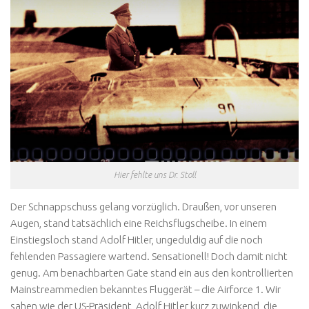
Hier fehlte uns Dr. Stoll
Der Schnappschuss gelang vorzüglich. Draußen, vor unseren
Augen, stand tatsächlich eine Reichsflugscheibe. In einem
Einstiegsloch stand Adolf Hitler, ungeduldig auf die noch
fehlenden Passagiere wartend. Sensationell! Doch damit nicht
genug. Am benachbarten Gate stand ein aus den kontrollierten
Mainstreammedien bekanntes Fluggerät – die Airforce 1. Wir
sahen wie der US-Präsident, Adolf Hitler kurz zuwinkend, die