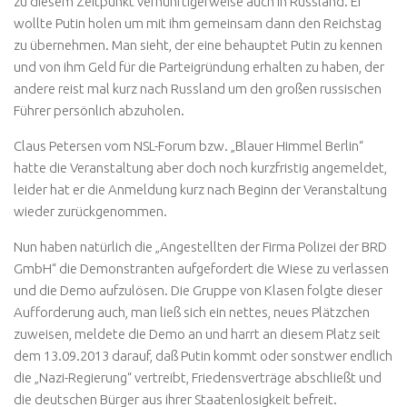
zu diesem Zeitpunkt vernünftigerweise auch in Russland. Er
wollte Putin holen um mit ihm gemeinsam dann den Reichstag
zu übernehmen. Man sieht, der eine behauptet Putin zu kennen
und von ihm Geld für die Parteigründung erhalten zu haben, der
andere reist mal kurz nach Russland um den großen russischen
Führer persönlich abzuholen.
Claus Petersen vom NSL-Forum bzw. „Blauer Himmel Berlin“
hatte die Veranstaltung aber doch noch kurzfristig angemeldet,
leider hat er die Anmeldung kurz nach Beginn der Veranstaltung
wieder zurückgenommen.
Nun haben natürlich die „Angestellten der Firma Polizei der BRD
GmbH“ die Demonstranten aufgefordert die Wiese zu verlassen
und die Demo aufzulösen. Die Gruppe von Klasen folgte dieser
Aufforderung auch, man ließ sich ein nettes, neues Plätzchen
zuweisen, meldete die Demo an und harrt an diesem Platz seit
dem 13.09.2013 darauf, daß Putin kommt oder sonstwer endlich
die „Nazi-Regierung“ vertreibt, Friedensverträge abschließt und
die deutschen Bürger aus ihrer Staatenlosigkeit befreit.