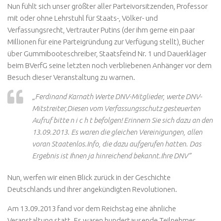
Nun fühlt sich unser größter aller Parteivorsitzenden, Professor
mit oder ohne Lehrstuhl für Staats-, Völker- und
Verfassungsrecht, Vertrauter Putins (der ihm gerne ein paar
Millionen für eine Parteigründung zur Verfügung stellt), Bücher
über Gummibooteschreiber, Staatsfeind Nr. 1 und Dauerkläger
beim BVerfG seine letzten noch verbliebenen Anhänger vor dem
Besuch dieser Veranstaltung zu warnen.
„Ferdinand Karnath Werte DNV-Mitglieder, werte DNV-
Mitstreiter,Diesen vom Verfassungsschutz gesteuerten
Aufruf bitte n i c h t befolgen! Erinnern Sie sich dazu an den
13.09.2013. Es waren die gleichen Vereinigungen, allen
voran Staatenlos.Info, die dazu aufgerufen hatten. Das
Ergebnis ist Ihnen ja hinreichend bekannt.Ihre DNV”
Nun, werfen wir einen Blick zurück in der Geschichte
Deutschlands und ihrer angekündigten Revolutionen.
Am 13.09.2013 fand vor dem Reichstag eine ähnliche
Veranstaltung statt. Es waren hundertausende Teilnehmer