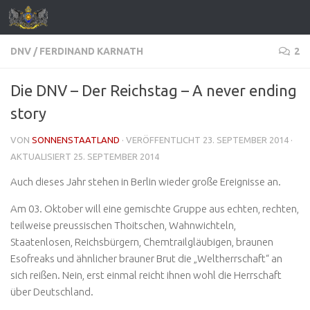
Zum Inhalt springen
DNV
/
FERDINAND KARNATH
2
Die DNV – Der Reichstag – A never ending
story
VON
SONNENSTAATLAND
· VERÖFFENTLICHT
23. SEPTEMBER 2014
·
AKTUALISIERT
25. SEPTEMBER 2014
Auch dieses Jahr stehen in Berlin wieder große Ereignisse an.
Am 03. Oktober will eine gemischte Gruppe aus echten, rechten,
teilweise preussischen Thoitschen, Wahnwichteln,
Staatenlosen, Reichsbürgern, Chemtrailgläubigen, braunen
Esofreaks und ähnlicher brauner Brut die „Weltherrschaft“ an
sich reißen. Nein, erst einmal reicht ihnen wohl die Herrschaft
über Deutschland.